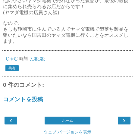
他の小さいヤマダ電機で売れなかった製品が、最後の最後
に集められ売られるお店だからです！
(ヤマダ電機の店員さん談)
なので、
もしも静岡市に住んでいる人でヤマダ電機で型落ち製品を
狙いたいなら国吉田のヤマダ電機に行くことをオススメし
ます。
じゃむ
時刻:
7:30:00
共有
0 件のコメント:
コメントを投稿
‹
›
ホーム
ウェブ バージョンを表示