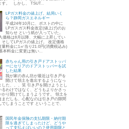
す。 しかし、 TSUT...
LPガス料金の値上げ。結局いく
ら？静岡ガスエネルギー
平成24年10月に、ポストの中に
LPガスガス料金改定(値上げ)のお
知らせ という紙が入っていた。
輸入価格は8月以降、大幅に上昇してい
、そしてLPガスの値上げ。 改定価格
量料金に1㎥当り21.0円(消費税込み)
基本料金に変更は無い...
赤ちゃん用の引き戸ドアストッパ
ーにセリアのドアストッパーを試
した結果
我が家の赤ん坊が最近は引き戸を
開けて領土を進出するようになっ
ました、、、笑 引き戸を開けようとし
いるわけではなく、どうもよりかさっ
かかり開けてしまうようです。 領土を
はまだしも、心配なのは引き戸の隙間
んでしまうことです ということで、
国民年金保険の支払期限・納付期
限を過ぎてしまったけど、どうや
って支払えばいいの？使用期限と