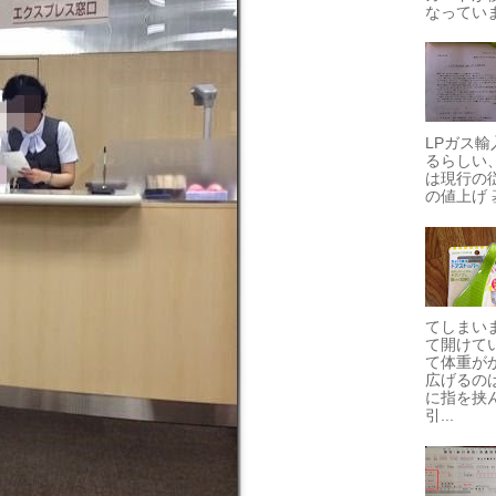
なっていま
LPガス
るらしい
は現行の従
の値上げ 
てしまい
て開けて
て体重が
広げるの
に指を挟
引...