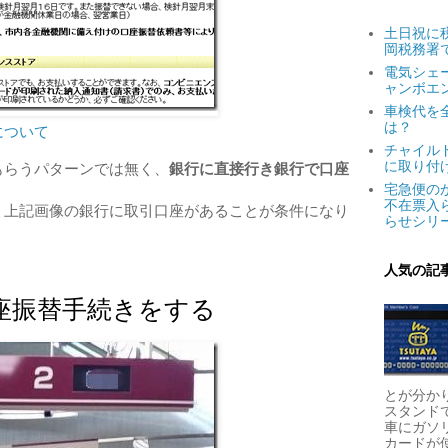
土日祝に
岡税務署
電気シェ
ャンボエ
車検代を
は？
について
チャイル
に取り付
もらうパターンでは無く、
銀行に直接行き銀行で口座
宅急便の
不在票入
、上記画像の銀行に取引口座があることが条件になり
らせシリ
人気の記
座振替手続きをする
とが分か
スタンド
車にガソ
カードが