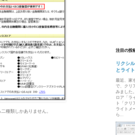
注目の投
リクシル
とライト
最近、家
で、クリ
みました。
ロア「ラ
ト「クリ
ライトメ
ろ二種類しかありません。
ら...