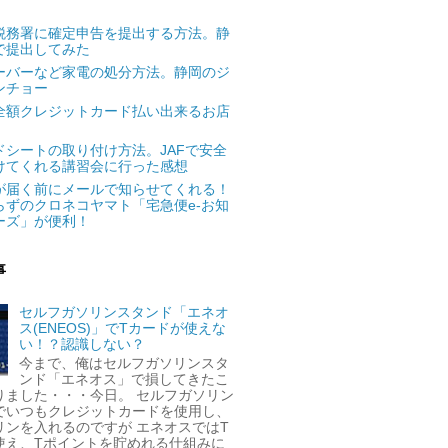
税務署に確定申告を提出する方法。静
で提出してみた
ーバーなど家電の処分方法。静岡のジ
ンチョー
全額クレジットカード払い出来るお店
ドシートの取り付け方法。JAFで安全
けてくれる講習会に行った感想
が届く前にメールで知らせてくれる！
らずのクロネコヤマト「宅急便e-お知
ーズ」が便利！
事
セルフガソリンスタンド「エネオ
ス(ENEOS)」でTカードが使えな
い！？認識しない？
今まで、俺はセルフガソリンスタ
ンド「エネオス」で損してきたこ
りました・・・今日。 セルフガソリン
でいつもクレジットカードを使用し、
リンを入れるのですが エネオスではT
使え、Tポイントを貯めれる仕組みに