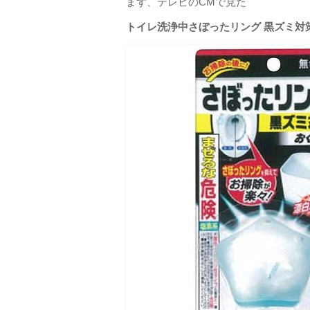
まず、テレビのCMで見た
トイレ洗浄中さぼったリング 黒ズミ対