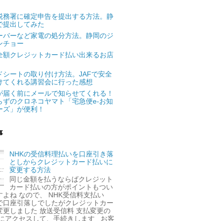
税務署に確定申告を提出する方法。静
で提出してみた
ーバーなど家電の処分方法。静岡のジ
ンチョー
全額クレジットカード払い出来るお店
ドシートの取り付け方法。JAFで安全
けてくれる講習会に行った感想
が届く前にメールで知らせてくれる！
らずのクロネコヤマト「宅急便e-お知
ーズ」が便利！
事
NHKの受信料理払いを口座引き落
としからクレジットカード払いに
変更する方法
同じ金額を払うならばクレジット
カード払いの方がポイントもつい
よね なので、 NHK受信料支払い
で口座引落しでしたがクレジットカー
変更しました 放送受信料 支払変更の
 にアクセスして、手続きします お客