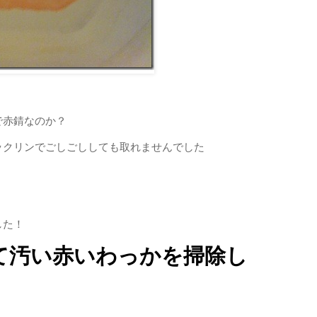
で赤錆なのか？
ックリンでごしごししても取れませんでした
した！
て汚い赤いわっかを掃除し