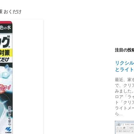
策 おくだけ
注目の投
リクシル
とライト
最近、家
で、クリ
みました。
ロア「ラ
ト「クリ
ライトメ
ら...