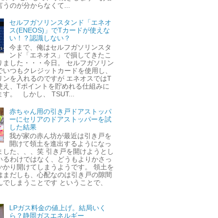
うのが分からなくて...
セルフガソリンスタンド「エネオ
ス(ENEOS)」でTカードが使えな
い！？認識しない？
今まで、俺はセルフガソリンスタ
ンド「エネオス」で損してきたこ
りました・・・今日。 セルフガソリン
でいつもクレジットカードを使用し、
リンを入れるのですが エネオスではT
使え、Tポイントを貯めれる仕組みに
す。 しかし、 TSUT...
赤ちゃん用の引き戸ドアストッパ
ーにセリアのドアストッパーを試
した結果
我が家の赤ん坊が最近は引き戸を
開けて領土を進出するようになっ
ました、、、笑 引き戸を開けようとし
いるわけではなく、どうもよりかさっ
かかり開けてしまうようです。 領土を
はまだしも、心配なのは引き戸の隙間
んでしまうことです ということで、
LPガス料金の値上げ。結局いく
ら？静岡ガスエネルギー