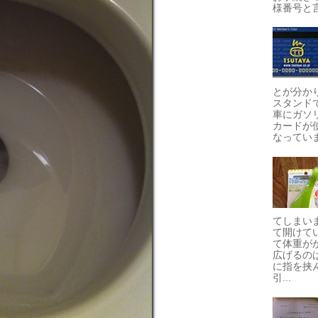
様番号と言
とが分か
スタンド
車にガソ
カードが
なっていま
てしまい
て開けて
て体重が
広げるの
に指を挟
引...