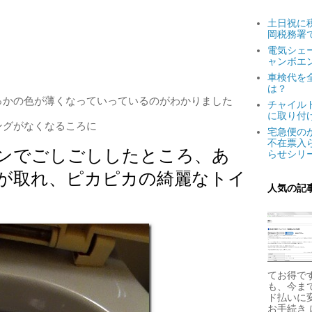
土日祝に
岡税務署
電気シェ
ャンボエ
車検代を
は？
っかの色が薄くなっていっているのがわかりました
チャイル
に取り付
ングがなくなるころに
宅急便の
不在票入
ンでごしごししたところ、あ
らせシリ
が取れ、ピカピカの綺麗なトイ
人気の記
てお得です
も、今ま
ド払いに
お手続き